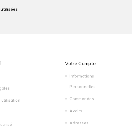
tilisées
é
Votre Compte
Informations
Personnelles
gales
Commandes
utilisation
Avoirs
Adresses
curisé