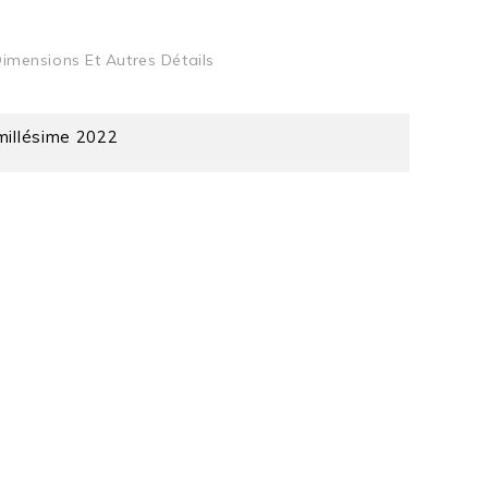
imensions Et Autres Détails
millésime 2022
42
41
33,5
Chêne - Oak
Naturelle