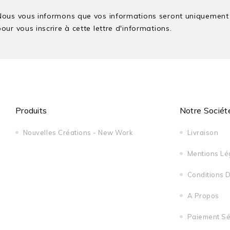
Nous vous informons que vos informations seront uniquement u
our vous inscrire à cette lettre d'informations.
Produits
Notre Sociét
Nouvelles Créations - New Work
Livraison
Mentions Lé
Conditions D'
A Propos
Paiement Sé