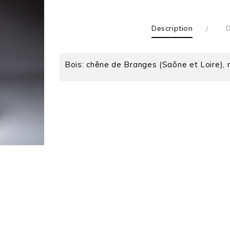
Description
D
Bois: chêne de Branges (Saône et Loire), 
Pascal Oudet
Profondeur (cm)
Largeur (cm)
Hauteur (cm)
Matière
Couleur