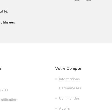
alité.
tilisées
é
Votre Compte
Informations
Personnelles
gales
Commandes
utilisation
Avoirs