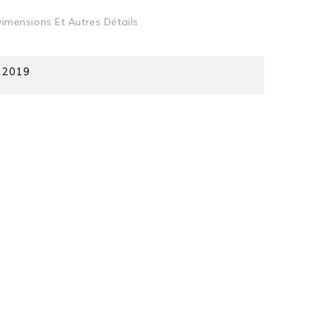
imensions Et Autres Détails
e 2019
5
17,3
20,8
Rouille
2019