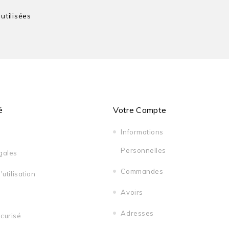
tilisées
é
Votre Compte
Informations
Personnelles
gales
Commandes
utilisation
Avoirs
Adresses
curisé