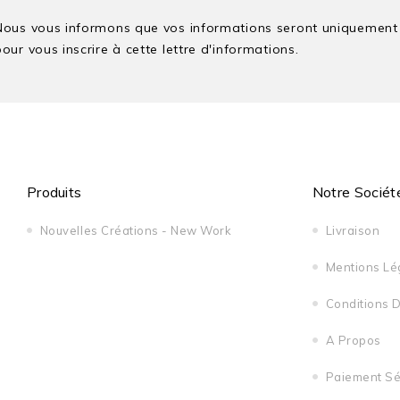
Nous vous informons que vos informations seront uniquement u
our vous inscrire à cette lettre d'informations.
Produits
Notre Sociét
Nouvelles Créations - New Work
Livraison
Mentions Lé
Conditions D'
A Propos
Paiement Sé