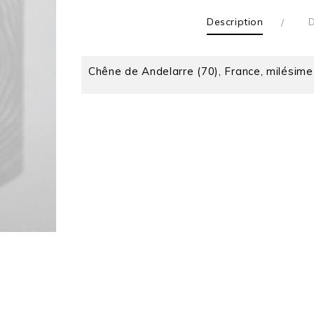
Description
D
Chêne de Andelarre (70), France, milésim
Pascal Oudet
Profondeur (cm)
Largeur (cm)
Hauteur (cm)
Couleur
Année De Réalisation