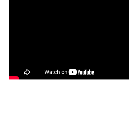
J’ai présenté en mai 2025 au salon Révélations au Grand
Palais (Paris) une oeuvre monumentale, un arbre entier en
dentelle. Voici le film qui a été réalisé par Florian Debu sur
ce projet